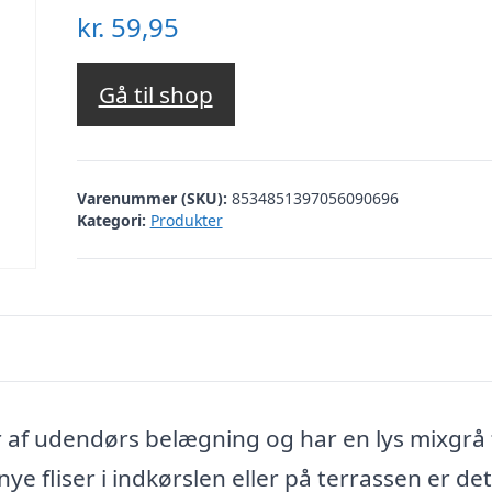
kr.
59,95
Gå til shop
Varenummer (SKU):
8534851397056090696
Kategori:
Produkter
per af udendørs belægning og har en lys mixgrå
ye fliser i indkørslen eller på terrassen er det